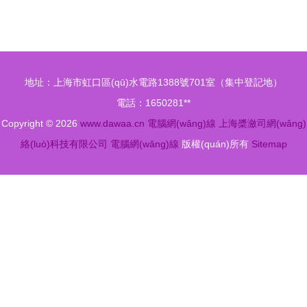
選擇
式電腦之間
芯超五類網
通過網
(wǎng)線
(wǎng)線傳
學(xué)生
輸文件的詳
宿舍與家庭
地址：上海市虹口區(qū)水電路1388號701室（集中登記地）
細(xì)指南
寬帶網
電話：1650281**
(wǎng)絡
Copyright © 2026
www.dawaa.cn
電腦網(wǎng)線
上海槳瀲司網(wǎng)
(luò)的最佳
絡(luò)科技有限公司
電腦網(wǎng)線
版權(quán)所有
Sitemap
選擇