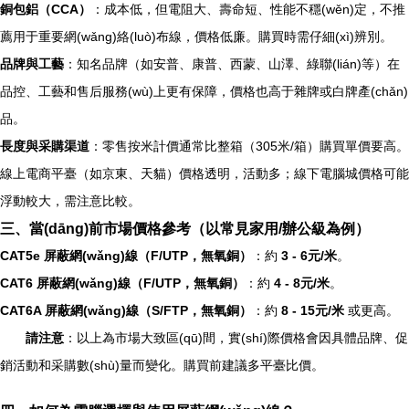
銅包鋁（CCA）
：成本低，但電阻大、壽命短、性能不穩(wěn)定，不推
薦用于重要網(wǎng)絡(luò)布線，價格低廉。購買時需仔細(xì)辨別。
品牌與工藝
：知名品牌（如安普、康普、西蒙、山澤、綠聯(lián)等）在
品控、工藝和售后服務(wù)上更有保障，價格也高于雜牌或白牌產(chǎn)
品。
長度與采購渠道
：零售按米計價通常比整箱（305米/箱）購買單價要高。
線上電商平臺（如京東、天貓）價格透明，活動多；線下電腦城價格可能
浮動較大，需注意比較。
三、當(dāng)前市場價格參考（以常見家用/辦公級為例）
CAT5e 屏蔽網(wǎng)線（F/UTP，無氧銅）
：約
3 - 6元/米
。
CAT6 屏蔽網(wǎng)線（F/UTP，無氧銅）
：約
4 - 8元/米
。
CAT6A 屏蔽網(wǎng)線（S/FTP，無氧銅）
：約
8 - 15元/米
或更高。
請注意
：以上為市場大致區(qū)間，實(shí)際價格會因具體品牌、促
銷活動和采購數(shù)量而變化。購買前建議多平臺比價。