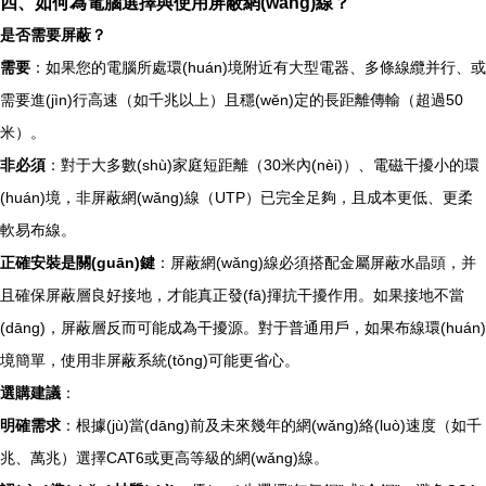
四、如何為電腦選擇與使用屏蔽網(wǎng)線？
是否需要屏蔽？
需要
：如果您的電腦所處環(huán)境附近有大型電器、多條線纜并行、或
需要進(jìn)行高速（如千兆以上）且穩(wěn)定的長距離傳輸（超過50
米）。
非必須
：對于大多數(shù)家庭短距離（30米內(nèi)）、電磁干擾小的環
(huán)境，非屏蔽網(wǎng)線（UTP）已完全足夠，且成本更低、更柔
軟易布線。
正確安裝是關(guān)鍵
：屏蔽網(wǎng)線必須搭配金屬屏蔽水晶頭，并
且確保屏蔽層良好接地，才能真正發(fā)揮抗干擾作用。如果接地不當
(dāng)，屏蔽層反而可能成為干擾源。對于普通用戶，如果布線環(huán)
境簡單，使用非屏蔽系統(tǒng)可能更省心。
選購建議
：
明確需求
：根據(jù)當(dāng)前及未來幾年的網(wǎng)絡(luò)速度（如千
兆、萬兆）選擇CAT6或更高等級的網(wǎng)線。