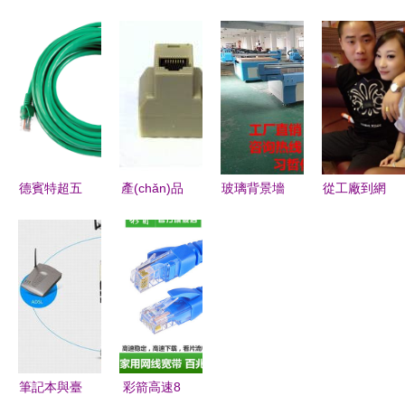
(wǎng)絡
UTP5E超
(wǎng)
(lián)想超
(luò)跳線批
五類網
線“連接卻
五類純銅網
發(fā)廠家
(wǎng)線
斷網
(wǎng)線
優(yōu)選
電腦網
(wǎng)”，
穩(wěn)定
深圳市誠新
(wǎng)絡
三步排查幫
可靠的高速
華電子電腦
(luò)傳輸?
你搞定網
網(wǎng)絡
網(wǎng)線
shù)暮诵倪
(wǎng)絡
(luò)連接選
德賓特超五
產(chǎn)品
玻璃背景墻
從工廠到網
x擇
(luò)卡頓\n
擇
類/六類黃
庫精選 電
3D立體彩
(wǎng)線
色3米網
腦網(wǎng)
繪機(jī) 高
一位創
(wǎng)線
線選購指南
速高精度，
(chuàng)業
構(gòu)建
與推薦
開啟個性化
(yè)者的跌
高速千兆網
裝飾新紀
宕人生
(wǎng)絡
(jì)元
(luò)的可靠
筆記本與臺
彩箭高速8