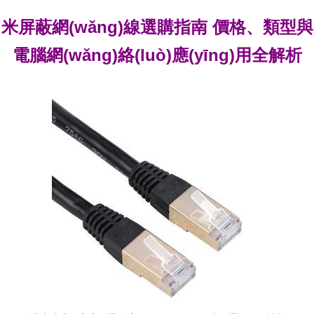
米屏蔽網(wǎng)線選購指南 價格、類型與
電腦網(wǎng)絡(luò)應(yīng)用全解析