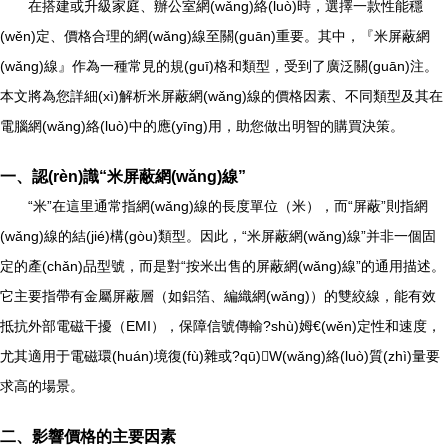
在搭建或升級家庭、辦公室網(wǎng)絡(luò)時，選擇一款性能穩
(wěn)定、價格合理的網(wǎng)線至關(guān)重要。其中，『米屏蔽網
(wǎng)線』作為一種常見的規(guī)格和類型，受到了廣泛關(guān)注。
本文將為您詳細(xì)解析米屏蔽網(wǎng)線的價格因素、不同類型及其在
電腦網(wǎng)絡(luò)中的應(yīng)用，助您做出明智的購買決策。
一、認(rèn)識“米屏蔽網(wǎng)線”
“米”在這里通常指網(wǎng)線的長度單位（米），而“屏蔽”則指網
(wǎng)線的結(jié)構(gòu)類型。因此，“米屏蔽網(wǎng)線”并非一個固
定的產(chǎn)品型號，而是對“按米出售的屏蔽網(wǎng)線”的通用描述。
它主要指帶有金屬屏蔽層（如鋁箔、編織網(wǎng)）的雙絞線，能有效
抵抗外部電磁干擾（EMI），保障信號傳輸?shù)姆€(wěn)定性和速度，
尤其適用于電磁環(huán)境復(fù)雜或?qū)W(wǎng)絡(luò)質(zhì)量要
求高的場景。
二、影響價格的主要因素