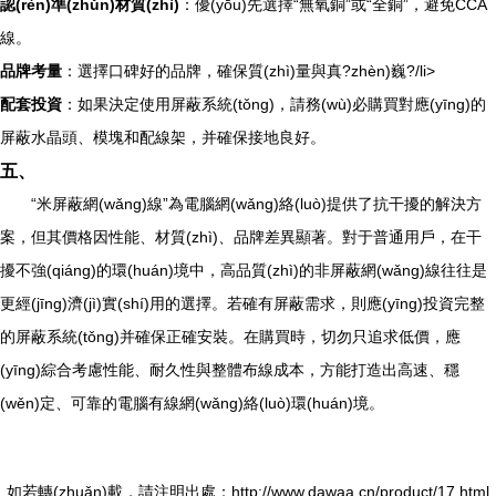
認(rèn)準(zhǔn)材質(zhì)
：優(yōu)先選擇“無氧銅”或“全銅”，避免CCA
線。
品牌考量
：選擇口碑好的品牌，確保質(zhì)量與真?zhèn)巍?/li>
配套投資
：如果決定使用屏蔽系統(tǒng)，請務(wù)必購買對應(yīng)的
屏蔽水晶頭、模塊和配線架，并確保接地良好。
五、
“米屏蔽網(wǎng)線”為電腦網(wǎng)絡(luò)提供了抗干擾的解決方
案，但其價格因性能、材質(zhì)、品牌差異顯著。對于普通用戶，在干
擾不強(qiáng)的環(huán)境中，高品質(zhì)的非屏蔽網(wǎng)線往往是
更經(jīng)濟(jì)實(shí)用的選擇。若確有屏蔽需求，則應(yīng)投資完整
的屏蔽系統(tǒng)并確保正確安裝。在購買時，切勿只追求低價，應
(yīng)綜合考慮性能、耐久性與整體布線成本，方能打造出高速、穩
(wěn)定、可靠的電腦有線網(wǎng)絡(luò)環(huán)境。
如若轉(zhuǎn)載，請注明出處：http://www.dawaa.cn/product/17.html