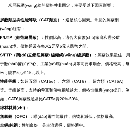
米屏蔽網(wǎng)線的價格并非固定，主要受以下因素影響：
屏蔽類型與性能等級（CAT類別）
：這是核心因素。常見的屏蔽網
(wǎng)線有：
F/UTP（鋁箔總屏蔽）
：性價比高，適合大多數(shù)家庭和辦公環
(huán)境。價格通常在每米2元至6元人民幣之間。
S/FTP（獨(dú)立鋁箔屏蔽+編織網(wǎng)總屏蔽）
：屏蔽效果最佳，用
于數(shù)據(jù)中心、工業(yè)環(huán)境等高要求場合。價格較高，每
米可能在5元至15元以上。
性能等級
：如超五類（CAT5e）、六類（CAT6）、超六類（CAT6A）
等。等級越高，支持的帶寬和傳輸距離越大，價格也相應(yīng)提升。例
如，CAT6屏蔽線通常比CAT5e貴20%-50%。
線材材質(zhì)
：
無氧銅（OFC）
：導(dǎo)電性能最佳，信號衰減低，價格最高。
全銅/純銅
：性能良好，是主流選擇，價格適中。